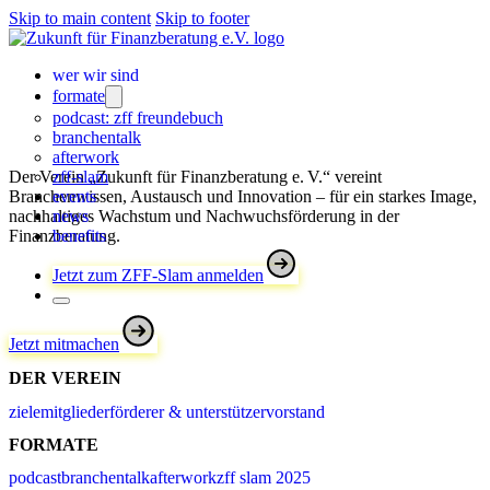
Skip to main content
Skip to footer
wer wir sind
formate
podcast: zff freundebuch
branchentalk
afterwork
Der Verein „Zukunft für Finanzberatung e. V.“ vereint
zff-slam
Branchenwissen, Austausch und Innovation – für ein starkes Image,
events
nachhaltiges Wachstum und Nachwuchsförderung in der
news
Finanzberatung.
benefits
Jetzt zum ZFF-Slam anmelden
Jetzt mitmachen
DER VEREIN
ziele
mitglieder
förderer & unterstützer
vorstand
FORMATE
podcast
branchentalk
afterwork
zff slam 2025