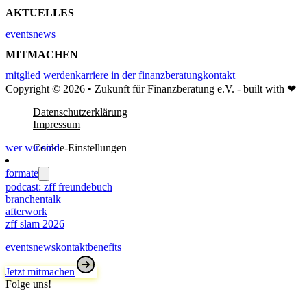
AKTUELLES
events
news
MITMACHEN
mitglied werden
karriere in der finanzberatung
kontakt
Copyright © 2026 • Zukunft für Finanzberatung e.V. - built with ❤
Datenschutzerklärung
Impressum
wer wir sind
Cookie-Einstellungen
formate
podcast: zff freundebuch
branchentalk
afterwork
zff slam 2026
events
news
kontakt
benefits
Jetzt mitmachen
Folge uns!