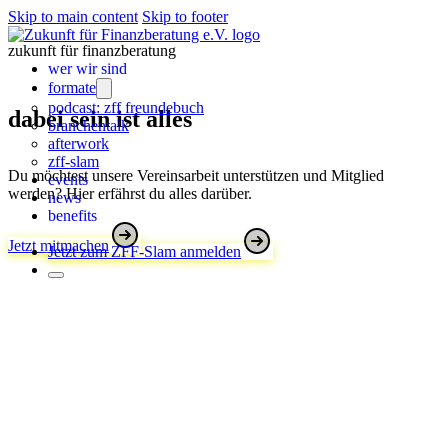
Skip to main content
Skip to footer
zukunft für finanzberatung
wer wir sind
formate
podcast: zff freundebuch
dabei sein ist alles
branchentalk
afterwork
zff-slam
Du möchtest unsere Vereinsarbeit unterstützen und Mitglied
events
werden? Hier erfährst du alles darüber.
news
benefits
Jetzt mitmachen
Jetzt zum ZFF-Slam anmelden