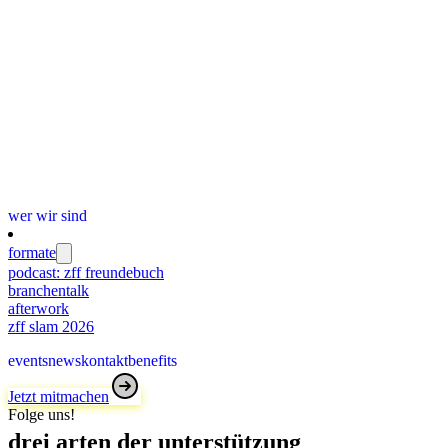
wer wir sind
formate
podcast: zff freundebuch
branchentalk
afterwork
zff slam 2026
events
news
kontakt
benefits
Jetzt mitmachen
Folge uns!
drei arten der unterstützung