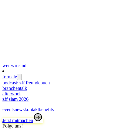
wer wir sind
formate
podcast: zff freundebuch
branchentalk
afterwork
zff slam 2026
events
news
kontakt
benefits
Jetzt mitmachen
Folge uns!