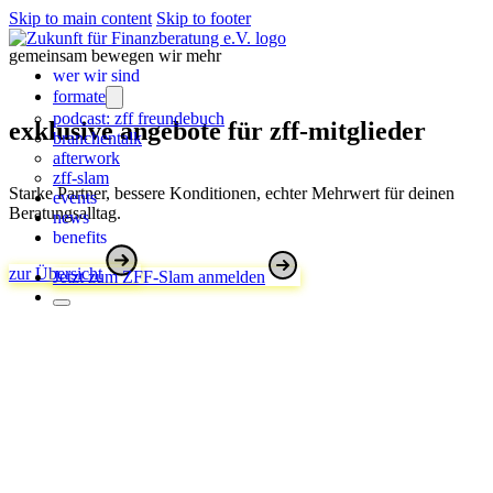
Skip to main content
Skip to footer
gemeinsam bewegen wir mehr
wer wir sind
formate
podcast: zff freundebuch
exklusive angebote für zff-mitglieder
branchentalk
afterwork
zff-slam
Starke Partner, bessere Konditionen, echter Mehrwert für deinen
events
Beratungsalltag.
news
benefits
zur Übersicht
Jetzt zum ZFF-Slam anmelden