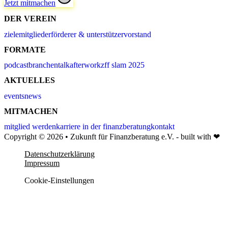
Jetzt mitmachen
DER VEREIN
ziele
mitglieder
förderer & unterstützer
vorstand
FORMATE
podcast
branchentalk
afterwork
zff slam 2025
AKTUELLES
events
news
MITMACHEN
mitglied werden
karriere in der finanzberatung
kontakt
Copyright © 2026 • Zukunft für Finanzberatung e.V. - built with ❤
Datenschutzerklärung
Impressum
Cookie-Einstellungen