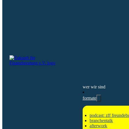
podcast
branchentalk
afterwork
zff slam 2025
AKTUELLES
events
news
MITMACHEN
mitglied werden
karriere in der finanzberatung
kontakt
Copyright © 2026 • Zukunft für Finanzberatung e.V. - built with
Datenschutzerklärung
Impressum
Cookie-Einstellungen
wer wir sind
formate
podcast: zff freundeb
branchentalk
afterwork