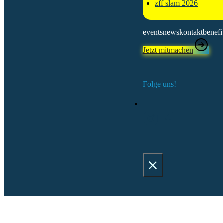
zff slam 2026
events
news
kontakt
benefi
Jetzt mitmachen
Folge uns!