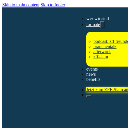
Skip to main content
Skip to footer
wer wir sind
formate
podcast: zff freun
branchentalk
afterwork
Der Verein „Zukunft für Finanzberatung e. V.“ vereint Branchenwissen, Austausch und I
zff-slam
starkes Image, nachhaltiges Wachstum und Nachwuchsförderung in der Finanzberatung
events
news
benefits
Jetzt mitmachen
Jetzt zum ZFF-Slam a
DER VEREIN
ziele
mitglieder
förderer & unterstützer
vorstand
FORMATE